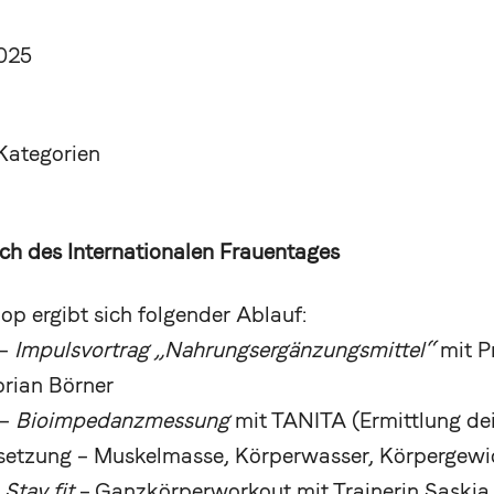
2025
Kategorien
ch des Internationalen Frauentages
op ergibt sich folgender Ablauf:
 –
Impulsvortrag „Nahrungsergänzungsmittel“
mit P
orian Börner
 –
Bioimpedanzmessung
mit TANITA (Ermittlung de
tzung – Muskelmasse, Körperwasser, Körpergewi
–
Stay fit
– Ganzkörperworkout mit Trainerin Saskia