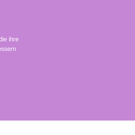
die ihre
essern