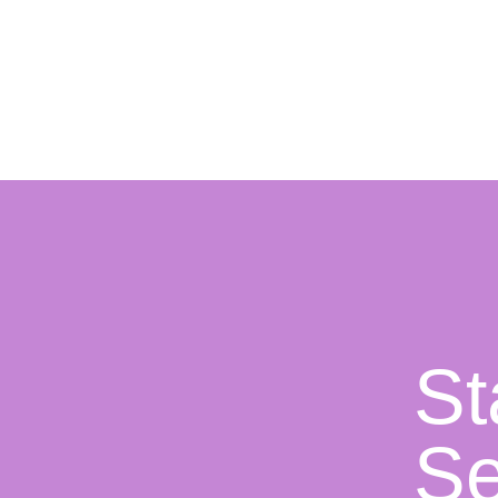
St
Se