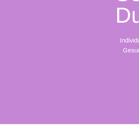
Du
Individ
Gesun